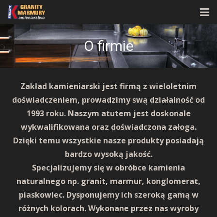
Strona główna
O firmie
O firmie
Oferta
Zakład kamieniarski jest firmą z wieloletnim
doświadczeniem, prowadzimy swą działalność od
Realizacje
1993 roku. Naszym atutem jest doskonale
Kontakt
wykwalifikowana oraz doświadczona załoga.
Dzięki temu wszystkie nasze produkty posiadają
bardzo wysoką jakość.
Specjalizujemy się w obróbce kamienia
naturalnego np. granit, marmur, konglomerat,
piaskowiec. Dysponujemy ich szeroką gamą w
różnych kolorach. Wykonane przez nas wyroby