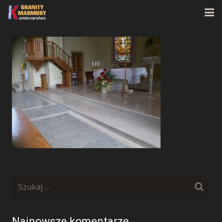
Strona główna
O firmie
Oferta
Realizacje
Kontakt
Najnowsze komentarze