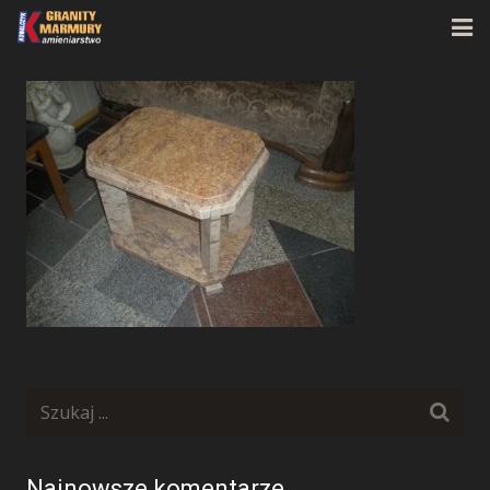
Strona główna
O firmie
Oferta
Realizacje
Kontakt
Najnowsze komentarze