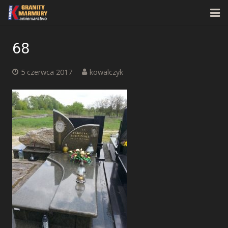
Strona główna
68
O firmie
5 czerwca 2017
kowalczyk
Oferta
Realizacje
Kontakt