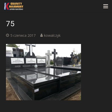
Strona główna
75
O firmie
5 czerwca 2017
kowalczyk
Oferta
Realizacje
Kontakt